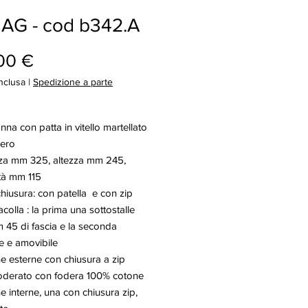
AG - cod b342.A
Prezzo
00 €
nclusa
|
Spedizione a parte
na con patta in vitello martellato
nero
a mm 325, altezza mm 245,
tà mm 115
hiusura: con patella e con zip
acolla : la prima una sottostalle
45 di fascia e la seconda
le e amovibile
e esterne con chiusura a zip
foderato con fodera 100% cotone
e interne, una con chiusura zip,