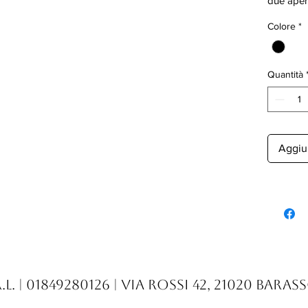
due aper
Colore
*
Quantità
Aggiun
.l. | 01849280126 | Via Rossi 42, 21020 Baras