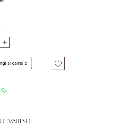
te
*
gi al carrello
so (Varese)