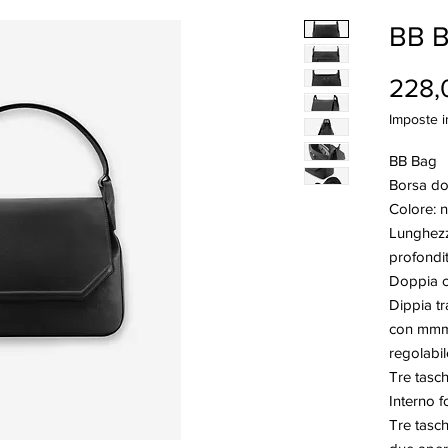
BB B
228,
Imposte i
BB Bag
Borsa don
Colore: 
Lunghezz
profondi
Doppia c
Dippia tr
con mmm 
regolabi
Tre tasch
Interno 
Tre tasch