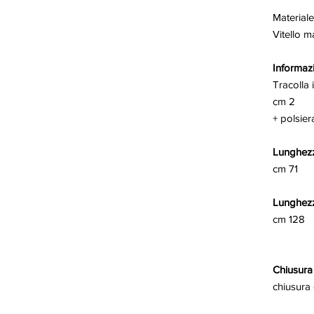
Materiale
Vitello m
Informazi
Tracolla 
cm 2
+ polsier
Lunghezz
cm 71
Lunghezz
cm 128
Chiusura
chiusura 