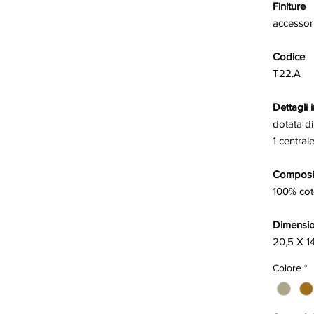
Finiture
accessori
Codice
T22.A
Dettagli i
dotata di
1 central
Composiz
100% co
Dimensio
20,5 X 14
Colore
*