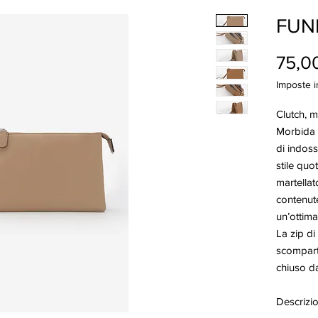
FUN
75,0
Imposte i
Clutch, 
Morbida 
di indoss
stile quot
martellat
contenute,
un’ottima
La zip di
scomparti
chiuso d
Descrizi