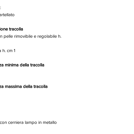
:
artellato
one tracolla
in pelle rimovibile e regolabile h.
a h. cm 1
a minima della tracolla
a massima della tracolla
con cerniera lampo in metallo