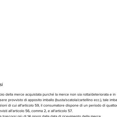
si
bio della merce acquistata purché la merce non sia rotta/deteriorata e in
sere provvisto di apposito imballo (busta/scatola/cartellino ecc.), tale imb
zioni di cui all'articolo 59, il consumatore dispone di un periodo di quat
visti all'articolo 56, comma 2, e all'articolo 57.
rascorsi più di 14 giorni dalla data di ricevimento della merce.