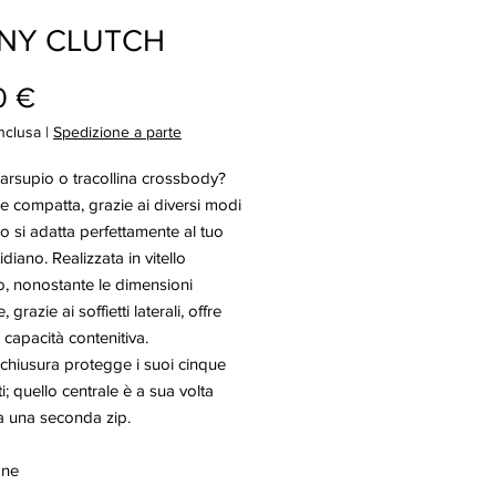
NY CLUTCH
Prezzo
0 €
nclusa
|
Spedizione a parte
marsupio o tracollina crossbody?
e compatta, grazie ai diversi modi
o si adatta perfettamente al tuo
idiano. Realizzata in vitello
o, nonostante le dimensioni
 grazie ai soffietti laterali, offre
 capacità contenitiva.
 chiusura protegge i suoi cinque
; quello centrale è a sua volta
a una seconda zip.
one