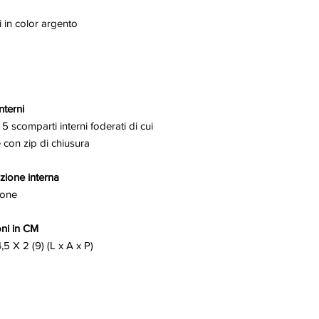
 in color argento
nterni
 5 scomparti interni foderati di cui
e con zip di chiusura
ione interna
tone
ni in CM
,5 X 2 (9) (L x A x P)